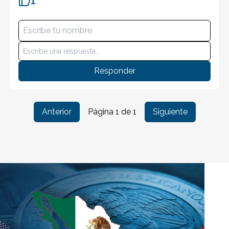
1
Responder
Anterior
Página
1
de
1
Siguiente