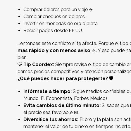
Comprar dólares para un viaje ✈️
Cambiar cheques en dólares
Invertir en monedas de oro o plata
Recibir pagos desde EE.UU.
...entonces este conflicto sí te afecta. Porque el tipo
más rápido y con menos aviso
⚠️. Y eso puede h
bien.
💡
Tip Coordex:
Siempre revisa el tipo de cambio a
damos precios competitivos y atención personaliza
¿Qué puedes hacer para protegerte? 🛡️
Infórmate a tiempo:
Sigue medios confiables qu
Mundo
,
El Economista
,
Forbes México
)
Evita cambios de último minuto:
Si sabes que 
el precio sea favorable 📅.
Diversifica tus ahorros:
El oro y la plata son act
mantener el valor de tu dinero en tiempos incierto